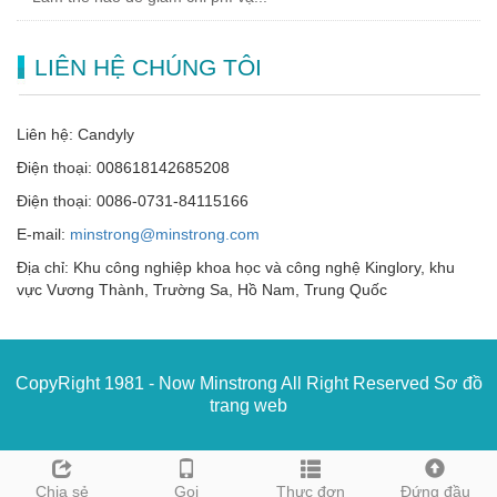
LIÊN HỆ CHÚNG TÔI
Liên hệ: Candyly
Điện thoại: 008618142685208
Điện thoại: 0086-0731-84115166
E-mail:
minstrong@minstrong.com
Địa chỉ: Khu công nghiệp khoa học và công nghệ Kinglory, khu
vực Vương Thành, Trường Sa, Hồ Nam, Trung Quốc
CopyRight 1981 - Now Minstrong All Right Reserved
Sơ đồ
trang web
Chia sẻ
Gọi
Thực đơn
Đứng đầu