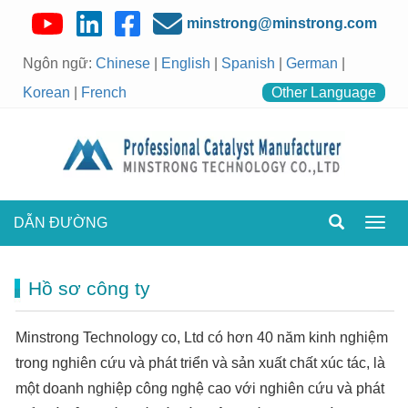
minstrong@minstrong.com
Ngôn ngữ:
Chinese
|
English
|
Spanish
|
German
|
Korean
|
French
Other Language
DẪN ĐƯỜNG
Chuy
đổi
điều
hướn
Hồ sơ công ty
thành
Minstrong Technology co, Ltd có hơn 40 năm kinh nghiệm
trong nghiên cứu và phát triển và sản xuất chất xúc tác, là
một doanh nghiệp công nghệ cao với nghiên cứu và phát