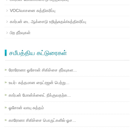
VOC/வாசனை சுத்திகரிப்பு
கார்பன் டை ஆக்சைடு உறிஞ்சுதல்/சுத்திகரிப்பு
பிற தீர்வுகள்
சமீபத்திய கட்டுரைகள்
ரோரோனா ஓசோன் சிகிச்சை தீர்வுகள...
உயர்- சுத்தமான நைட்ரஜன் பெற்று...
கார்பன் மோன்க்ஸைட் நீக்குவதற்க...
ஓசோன் வாயு சுத்தம்
காரோனா சிகிச்சை பொருட்களில் ஓச...