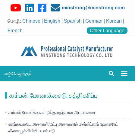
minstrong@minstrong.com
மொழி:
Chinese
|
English
|
Spanish
|
German
|
Korean
|
French
Other Language
வழிசெலுத்தல்
வழிச
மாற்று
கார்பன் மோனாக்சைடு சுத்திகரிப்பு
கார்பன் மோன்க்ஸைட் நீக்குவதற்கான அட்டவணை
சுரங்க/புகலிட அறைகள்/மீட்பு அறைகளில் மின்ஸ்ட்ராங் ஹோகரேட்
வினையூக்கியின் பயன்பாடு