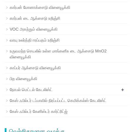
கார்பன் மோனாக்சைடு வினையூக்கி
கார்பன் டை ஆக்சைடு உறிஞ்சி
VOC அகற்றும் வினையூக்கி
வாயு உலர்த்தி ஈரப்பதம் உறிஞ்சி
உருவமற்ற செயலில் உள்ள மாங்கனீசு டை ஆக்சைடு MnO2
வினையூக்கி
காப்பர் ஆக்சைடு வினையூக்கி
பிற வினையூக்கி
+
நோபல் மெட்டல் கேடலிஸ்ட்
கேஸ் ஃபில்டர் டப்பாவில் நிரப்பப்பட்ட கெமிக்கல்ஸ் கேடலிஸ்ட்
கேஸ் ஃபில்டர் கேனிஸ்டர் கார்ட்ரிட்ஜ்
வெற்றிகரமான வழக்கு