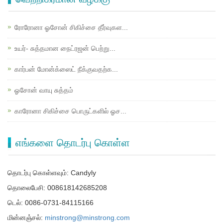
ரோரோனா ஓசோன் சிகிச்சை தீர்வுகள...
உயர்- சுத்தமான நைட்ரஜன் பெற்று...
கார்பன் மோன்க்ஸைட் நீக்குவதற்க...
ஓசோன் வாயு சுத்தம்
காரோனா சிகிச்சை பொருட்களில் ஓச...
எங்களை தொடர்பு கொள்ள
தொடர்பு கொள்ளவும்: Candyly
தொலைபேசி: 008618142685208
டெல்: 0086-0731-84115166
மின்னஞ்சல்:
minstrong@minstrong.com