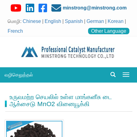
minstrong@minstrong.com
மொழி:
Chinese
|
English
|
Spanish
|
German
|
Korean
|
French
Other Language
வழிசெலுத்தல்
வழிச
மாற்று
உருவமற்ற செயலில் உள்ள மாங்கனீசு டை
ஆக்சைடு MnO2 வினையூக்கி