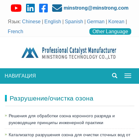
minstrong@minstrong.com
Язык:
Chinese
|
English
|
Spanish
|
German
|
Korean
|
French
Other Language
НАВИГАЦИЯ
Пере
нави
Разрушение/очистка озона
Решения для обработки озона коронного разряда и
руководящие принципы инженерной практики
Катализатор разрушения озона для очистки сточных вод от