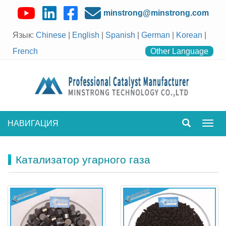
minstrong@minstrong.com
Язык:
Chinese
|
English
|
Spanish
|
German
|
Korean
|
French
Other Language
НАВИГАЦИЯ
Пере
нави
Катализатор угарного газа