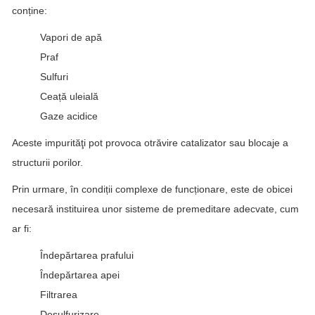
conține:
Vapori de apă
Praf
Sulfuri
Ceață uleială
Gaze acidice
Aceste impurităţi pot provoca otrăvire catalizator sau blocaje a
structurii porilor.
Prin urmare, în condiții complexe de funcționare, este de obicei
necesară instituirea unor sisteme de premeditare adecvate, cum
ar fi:
Îndepărtarea prafului
Îndepărtarea apei
Filtrarea
Desulfurizare