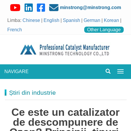
minstrong@minstrong.com
Limba:
Chinese
|
English
|
Spanish
|
German
|
Korean
|
French
Other Language
NAVIGARE
Comu
navig
Știri din industrie
Ce este un catalizator
de descompunere de