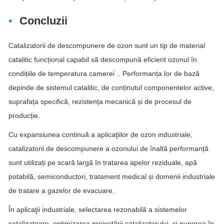
Concluzii
Catalizatorii de descompunere de ozon sunt un tip de material
catalitic funcțional capabil să descompună eficient ozonul în
condițiile de temperatura camerei .. Performanța lor de bază
depinde de sistemul catalitic, de conținutul componentelor active,
suprafața specifică, rezistența mecanică și de procesul de
producție.
Cu expansiunea continuă a aplicaţiilor de ozon industriale,
catalizatorii de descompunere a ozonului de înaltă performanță
sunt utilizați pe scară largă în tratarea apelor reziduale, apă
potabilă, semiconductori, tratament medical și domenii industriale
de tratare a gazelor de evacuare.
În aplicaţii industriale, selectarea rezonabilă a sistemelor
catalizatoare, optimizarea proiectării catalizatorului, şi punerea în