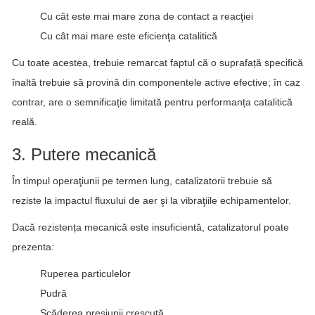
Cu cât este mai mare zona de contact a reacţiei
Cu cât mai mare este eficienţa catalitică
Cu toate acestea, trebuie remarcat faptul că o suprafață specifică
înaltă trebuie să provină din componentele active efective; în caz
contrar, are o semnificație limitată pentru performanța catalitică
reală.
3. Putere mecanică
În timpul operaţiunii pe termen lung, catalizatorii trebuie să
reziste la impactul fluxului de aer şi la vibraţiile echipamentelor.
Dacă rezistența mecanică este insuficientă, catalizatorul poate
prezenta:
Ruperea particulelor
Pudră
Scăderea presiunii crescută