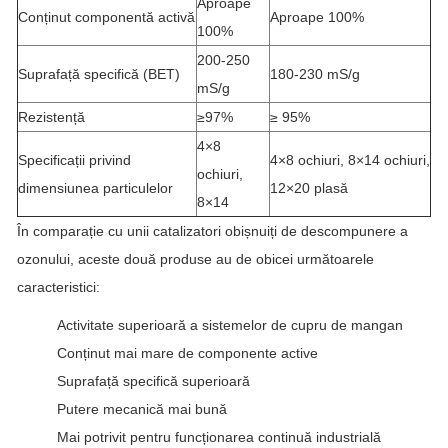
Aproape
Conținut componentă activă
Aproape 100%
100%
200-250
Suprafață specifică (BET)
180-230 mS/g
mS/g
Rezistență
≥97%
≥ 95%
4×8
Specificații privind
4×8 ochiuri, 8×14 ochiuri,
ochiuri,
dimensiunea particulelor
12×20 plasă
8×14
În comparație cu unii catalizatori obișnuiți de descompunere a
ozonului, aceste două produse au de obicei următoarele
caracteristici:
Activitate superioară a sistemelor de cupru de mangan
Conținut mai mare de componente active
Suprafață specifică superioară
Putere mecanică mai bună
Mai potrivit pentru funcționarea continuă industrială