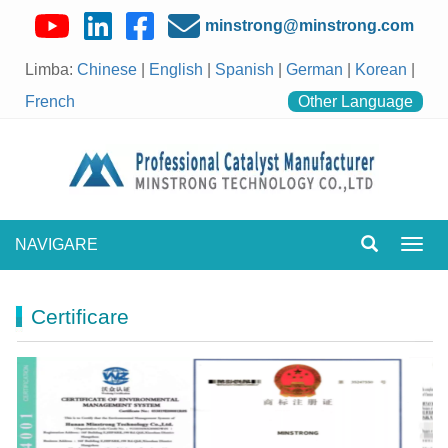
minstrong@minstrong.com
Limba:
Chinese
|
English
|
Spanish
|
German
|
Korean
|
French
Other Language
NAVIGARE
Comu
navig
Certificare