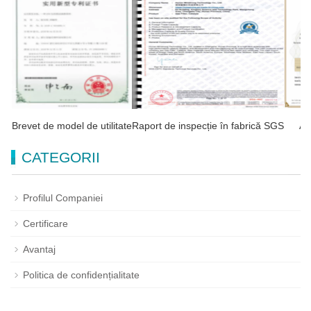
Brevet de model de utilitate
Raport de inspecție în fabrică SGS
A 
CATEGORII
Profilul Companiei
Certificare
Avantaj
Politica de confidențialitate