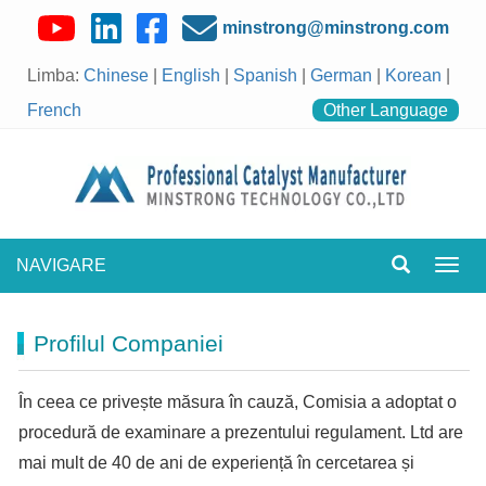
minstrong@minstrong.com
Limba:
Chinese
|
English
|
Spanish
|
German
|
Korean
|
French
Other Language
NAVIGARE
Comu
navig
Profilul Companiei
În ceea ce privește măsura în cauză, Comisia a adoptat o
procedură de examinare a prezentului regulament. Ltd are
mai mult de 40 de ani de experiență în cercetarea și