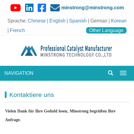
minstrong@minstrong.com
Sprache:
Chinese
|
English
|
Spanish
| German |
Korean
|
French
Other Language
NAVIGATION
Navig
umsch
Kontaktiere uns
Vielen Dank für Ihre Geduld lesen, Minstrong begrüßen Ihre
Anfrage.