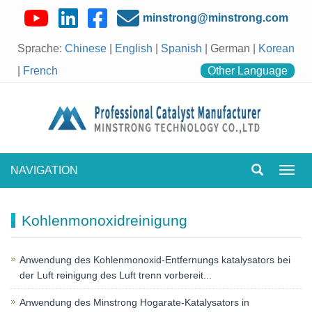
minstrong@minstrong.com
Sprache:
Chinese
|
English
|
Spanish
| German |
Korean
|
French
Other Language
NAVIGATION
Navig
umsch
Kohlenmonoxidreinigung
Anwendung des Kohlenmonoxid-Entfernungs katalysators bei
der Luft reinigung des Luft trenn vorbereit...
Anwendung des Minstrong Hogarate-Katalysators in