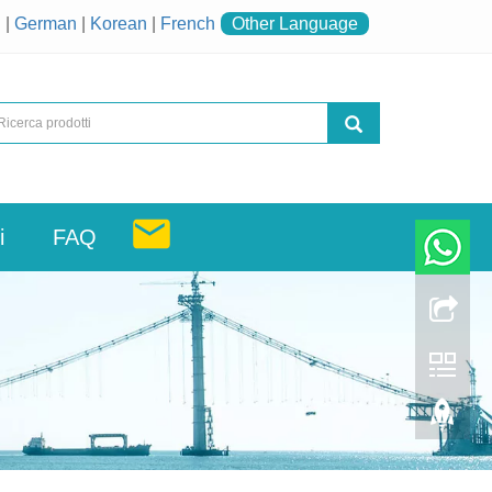
h
|
German
|
Korean
|
French
Other Language
i
FAQ