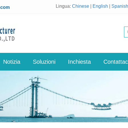
Lingua:
Chinese
|
English
|
Spanis
.com
Notizia
Soluzioni
Inchiesta
Contattac