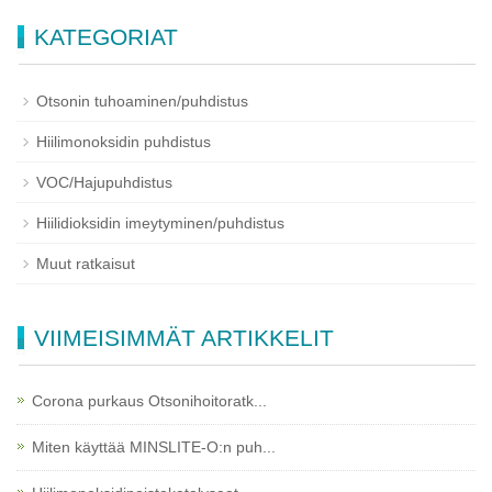
KATEGORIAT
Otsonin tuhoaminen/puhdistus
Hiilimonoksidin puhdistus
VOC/Hajupuhdistus
Hiilidioksidin imeytyminen/puhdistus
Muut ratkaisut
VIIMEISIMMÄT ARTIKKELIT
Corona purkaus Otsonihoitoratk...
Miten käyttää MINSLITE-O:n puh...