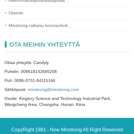
Hiilimonoksidipoistokatalysaat...
Otsonin
Minstrong-ratkaisu koronanhoit...
OTA MEIHIN YHTEYTTÄ
Ottaa yhteyttä: Candyly
Puhelin: 008618142685208
Puh: 0086-0731-84115166
Sähköposti:
minstrong@minstrong.com
Osoite: Kinglory Science and Technology Industrial Park,
Wangcheng Area, Changsha, Hunan, Kiina
CopyRight 1981 - Now Minstrong All Right Reserved