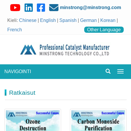
minstrong@minstrong.com
Kieli:
Chinese
|
English
|
Spanish
|
German
|
Korean
|
French
Other Language
NAVIGOINTI
Vaihd
navigo
Ratkaisut