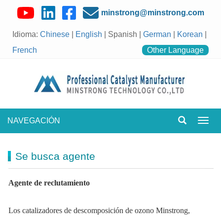
minstrong@minstrong.com
Idioma:
Chinese
|
English
| Spanish |
German
|
Korean
|
French
Other Language
NAVEGACIÓN
Nave
de
palan
Se busca agente
Agente de reclutamiento
Los catalizadores de descomposición de ozono Minstrong,