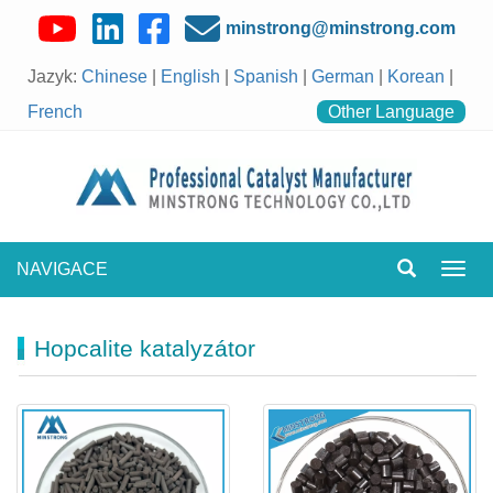
minstrong@minstrong.com
Jazyk:
Chinese
|
English
|
Spanish
|
German
|
Korean
|
French
Other Language
NAVIGACE
Přepn
navig
Hopcalite katalyzátor