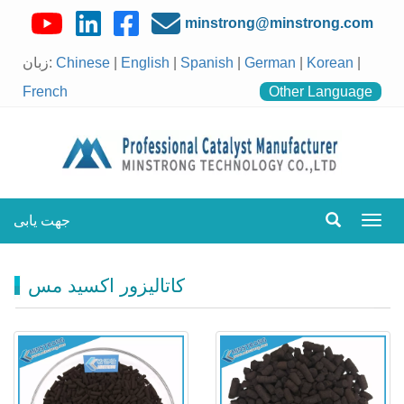
minstrong@minstrong.com
|
Korean
|
German
|
Spanish
|
English
|
Chinese
زبان:
French
Other Language
جهت یابی
اوبری
را
تغییر
دهید
کاتالیزور اکسید مس